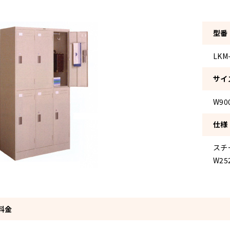
型番
LKM
サイ
W90
仕様
スチ
W25
料金