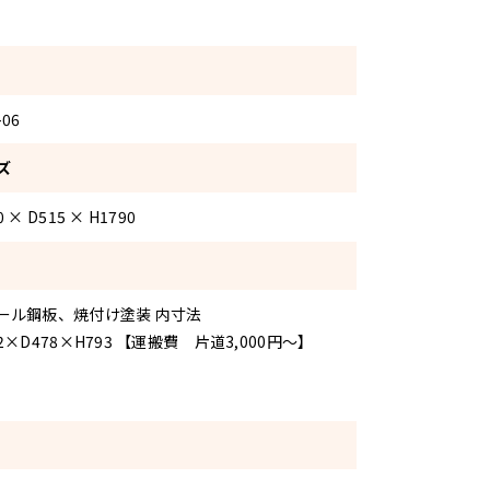
-06
ズ
0 × D515 × H1790
ール鋼板、焼付け塗装 内寸法
2×D478×H793 【運搬費 片道3,000円～】