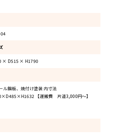
-04
ズ
0 × D515 × H1790
ール鋼板、焼付け塗装 内寸法
0×D485×H1632 【運搬費 片道3,000円～】