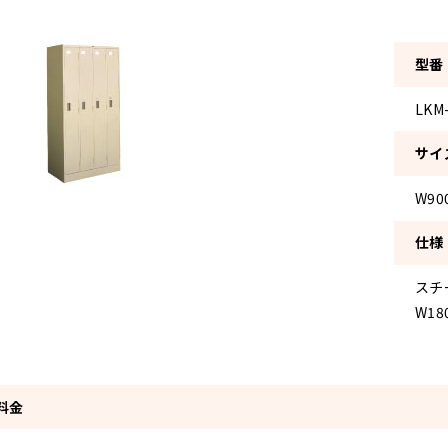
型番
LKM
サイ
W90
仕様
スチ
W18
料金