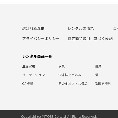
選ばれる理由
レンタルの流れ
ご
プライバシーポリシー
特定商品取引に基づく表記
レンタル商品一覧
生活家電
家具
寝具
パーテーション
飛沫防止パネル
机
OA機器
その他オフィス備品
冷暖房器具
Copyright (c) MITOBE Co.,Ltd. All Rights Reserved.