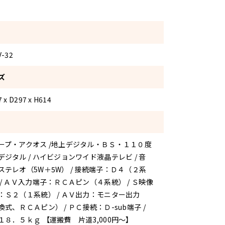
V-32
ズ
 x D297 x H614
ープ・アクオス /地上デジタル・ＢＳ・１１０度
デジタル / ハイビジョンワイド液晶テレビ / 音
ステレオ（5W＋5W） / 接続端子：Ｄ４（２系
 / ＡＶ入力端子：ＲＣＡピン（４系統） / Ｓ映像
：Ｓ２（１系統） / ＡＶ出力：モニター出力
換式、ＲＣＡピン） / ＰＣ接続：Ｄ-sub端子 /
１８．５ｋｇ 【運搬費 片道3,000円～】