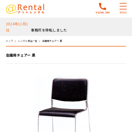
平日9時-18時
MENU
2024年11月1
日
事務所を移転しました
2025年12月17
日
2025年12月28日～2026年1月5日は年末年始休暇
トップ
レンタル商品一覧
会議用チェアー 黒
会議用チェアー 黒