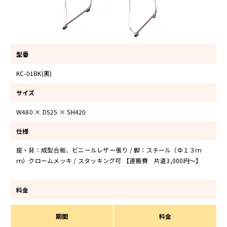
型番
KC-01BK(黒)
サイズ
W480 × D525 × SH420
仕様
座・背：成型合板、ビニールレザー張り / 脚：スチール（Ф１３ｍ
ｍ）クロームメッキ / スタッキング可 【運搬費 片道3,000円～】
料金
期間
料金