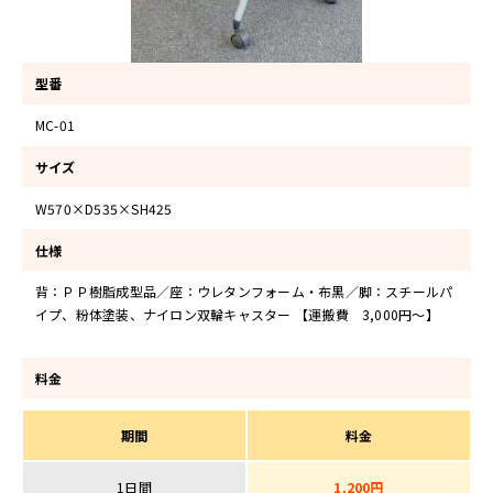
型番
MC-01
サイズ
W570×D535×SH425
仕様
背：ＰＰ樹脂成型品／座：ウレタンフォーム・布黒／脚：スチールパ
イプ、粉体塗装、ナイロン双輪キャスター 【運搬費 3,000円～】
料金
期間
料金
1日間
1,200円