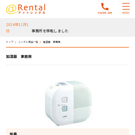
平日9時-18時
MENU
2024年11月1
日
事務所を移転しました
2025年12月17
日
2025年12月28日～2026年1月5日は年末年始休暇
トップ
レンタル商品一覧
加湿器 家庭用
加湿器 家庭用
型番