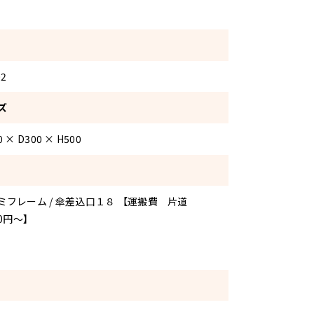
02
ズ
0 × D300 × H500
ミフレーム / 傘差込口１８ 【運搬費 片道
00円～】